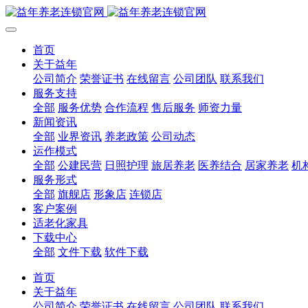
首页
关于益年
公司简介
荣誉证书
在线留言
公司团队
联系我们
服务支持
全部
服务优势
合作流程
售后服务
师资力量
新闻资讯
全部
业界资讯
养老政策
公司动态
运作模式
全部
公建民营
日照护理
旅居养老
医养结合
居家养老
机
服务形式
全部
旗舰店
形象店
连锁店
客户案例
适老化家具
下载中心
全部
文件下载
软件下载
首页
关于益年
公司简介
荣誉证书
在线留言
公司团队
联系我们