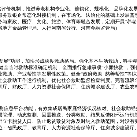
落实评价机制，推进养老机构专业化、连锁化、规模化、品牌化发
服务政银企常态化对接机制，在市场化、法治化的基础上发展普
务与家政、医疗、文化、旅游、体育等融合发展，定期开展“养老
省地方金融管理局、人行河南省分行、河南金融监管局）
促发展”功能，加快形成梯度救助格局。强化基本生活救助，科学
健全临时救助标准确定机制，全面推行急难事项“小额快救”，强
救助、产业帮扶等发展性政策。健全“政府救助+慈善帮扶”等
类社会救助工作运行机制。优化社会救助监督检查制度。完善流
育厅、财政厅、人力资源社会保障厅、住房城乡建设厅、农业农
监测信息平台功能，有效集成居民家庭经济状况核对、社会救助
层管理、动态监测、因需推送、分类救助、结果反馈闭环运行机制
档立卡脱贫人口、防止返贫致贫对象及时纳入救助范围，对没有
位：省民政厅、教育厅、人力资源社会保障厅、住房城乡建设厅