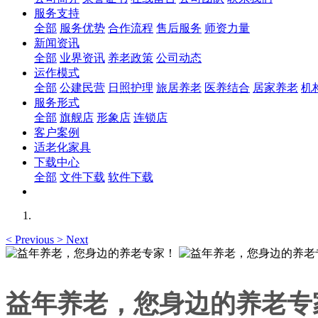
服务支持
全部
服务优势
合作流程
售后服务
师资力量
新闻资讯
全部
业界资讯
养老政策
公司动态
运作模式
全部
公建民营
日照护理
旅居养老
医养结合
居家养老
机
服务形式
全部
旗舰店
形象店
连锁店
客户案例
适老化家具
下载中心
全部
文件下载
软件下载
<
Previous
>
Next
益年养老，您身边的养老专