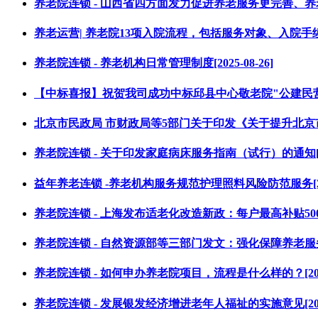
养老院连锁 - 山西省四方面发力促进养老服务更完善、养老产业有
养老运营| 养老院13项入院流程，包括服务对象、入院手续、及
养老院连锁 - 养老机构日常管理制度[2025-08-26]
【中标喜报】祝贺我司成功中标邱县中心敬老院"公建民营"养老项
北京市民政局 市财政局等5部门关于印发《关于提升北京市养老
养老院连锁 - 关于印发家庭病床服务指南（试行）的通知[2026
益年养老连锁 -养老机构服务规范护理照料风险防范服务[2025
养老院连锁 - 上海发布适老化改造新政：每户最高补贴5000元！[
养老院连锁 - 自然资源部等三部门发文：强化保障养老服务设
养老院连锁 - 如何申办养老院项目，流程是什么样的？[2025-
养老院连锁 - 发展银发经济增进老年人福祉的实施意见[2025-