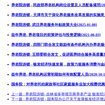
养老院连锁 - 民政部养老机构岗位设置及人员配备规范[2025-
养老院连锁 - 天津市关于深化养老服务改革发展的实施意见[202
养老院连锁- 武汉养老服务补贴政策大全[2025-01-08]
益年养老- 养老项目的前策评估与投资逻辑[2021-06-03]
养老院连锁 - 四部门联合发文鼓励有条件机构兴办养老服务机构[
养老院连锁- 五部委联合发文，促进医养结合服务高质量发展[20
养老院连锁 - 银发经济快速发展，政策力挺服务消费与金融创新[
益年养老- 养老机构运营初期如何有效配置人员[2020-10-1
国务院：对养老托幼家政等社区家庭服务业加大税费优惠政策支持
上一篇
: 养老院连锁- 吉林省多举措完善养老产业 银发
下一篇
: 养老院连锁 - 国务院办公厅关于发展银发经济