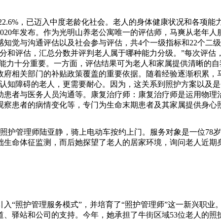
人口的22.6%，已迈入中度老龄化社会。老人的身体健康状况和各
020年发布。作为光明山养老公寓唯一的评估师，马爽从老年人
知觉与沟通评估以及社会参与评估，共4个一级指标和22个二
分和评估，汇总分数并评判老人属于哪种能力分级。”每次评估
人能力十分重要。一方面，评估结果可为老人和家属提供清晰的
政府相关部门的补贴政策覆盖的重要依据。随着经验逐渐积累，
有认知障碍的老人，更需要耐心。因为，这关系到照护方案以及是
助患者与医务人员沟通等。康复治疗师：康复治疗师是运用物理
观察患者的病情变化等，专门为生命末期患者及其家属提供身心
的照护管理师陆亚静，骑上电动车按约上门。服务对象是一位78
础生命体征监测，而后她探望了老人的居家环境，询问老人近期
入“照护管理服务模式”，并培育了“照护管理师”这一新兴职业。
道、驿站和公司的支持。今年，她承担了牛街区域53位老人的照