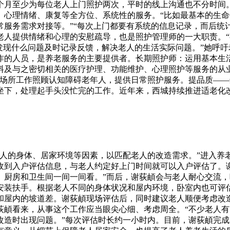
每个月至少为每位老人上门照护两次，平时的线上沟通也不分时
、心理情绪、康复等全方位、系统性的服务。“比如最基本的生
服务需求对接等。”“每次上门都要有系统的信息记录，而后统
老人提供情绪和心理的安慰疏导，也是照护管理师的一大职责。
“发现什么问题及时记录反馈，解决老人的生活实际问题。”她呼
作的人员，是养老服务的主要提供者。长期照护师：运用基本生
及与之密切相关的医疗护理、功能维护、心理照护等服务的从业
场所工作照顾认知障碍老年人，提供日常照护服务。提品质——
坐下，处理起手头没忙完的工作。近年来，西城持续推进适老化改
老人的身体、居家环境等因素，以匹配老人的改造需求。”进入养
到入户评估信息，与老人约定好上门时间就可以入户评估了。谢
、厨房和卫生间一间一间看。”而后，谢荻頔会与老人耐心交流，
安装扶手。根据老人不同的身体状况和屋内环境，卧室内也可评
和屋内的坡道差。谢荻頔现场评估后，同时建议老人顺便考虑改
荻頔看来，从事这个工作应当眼尖心细、考虑周全。“不少老人
改造时出现问题。”每次评估时长约一小时内。目前，谢荻頔完