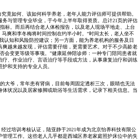
项能力究竟如何、该如何科学养老，老年人能力评估师可提供帮助。
服务与管理专业毕业，于今年上半年取得资质。总计21页的评估
级指标。而后再结合老人体检报告，以及老人现场平地走、上台
，马爽和李冬梅将时间控制在约半小时。“时间太长，老人坐不
自我认知和风险防控建议；另一方面，能为养老机构的服务及日
马爽越来越发现，评估需要仔细，更需要艺术。对于不少高龄老
否会变更等级等事项。”健康延伸陪诊师：一种专门陪同患者就
治疗、作业治疗、言语治疗等手段或方法，从事康复治疗和训练
照护和支持的专业人员。
岁的大爷，常年患有肾病，目前每周固定透析三次，眼睛也无法
身体状况以及居家修脚或助浴等生活需求，记录下相关信息。当
经过培训考核认证，陆亚静于2021年成为北京怡养科技有限公
护管理工作。这些老人几乎都是西城区养老家庭照护床位中的失