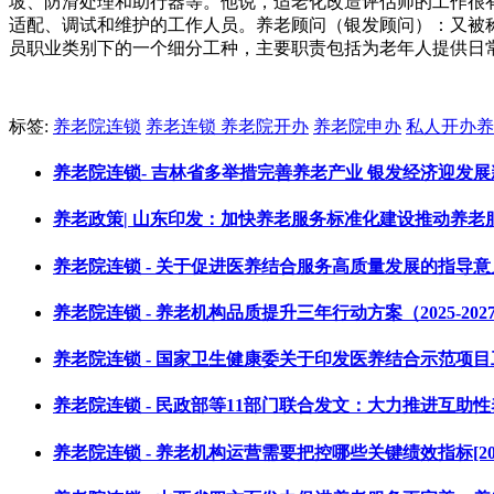
坡、防滑处理和助行器等。他说，适老化改造评估师的工作很
适配、调试和维护的工作人员。养老顾问（银发顾问）：又被
员职业类别下的一个细分工种，主要职责包括为老年人提供日
标签:
养老院连锁
养老连锁
养老院开办
养老院申办
私人开办养
养老院连锁- 吉林省多举措完善养老产业 银发经济迎发展新机遇[
养老政策| 山东印发：加快养老服务标准化建设推动养老服务高质
养老院连锁 - 关于促进医养结合服务高质量发展的指导意见[202
养老院连锁 - 养老机构品质提升三年行动方案（2025-2027）[2
养老院连锁 - 国家卫生健康委关于印发医养结合示范项目工作方案
养老院连锁 - 民政部等11部门联合发文：大力推进互助性养老服务
养老院连锁 - 养老机构运营需要把控哪些关键绩效指标[2024-