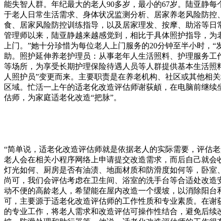
能失智人群。年纪最大的老人90多岁，最小的67岁。陆亚静
于老人日常生活需求、身体状况监测分析、居家养老风险防控
食、居家风险防控训练指导，以及居家理发、按摩、助浴等日常
管理师以来，陆亚静越来越感觉到，相比于具体照护指导，为
上门。”她十分珍惜为每位老人上门服务的20分钟至半小时，
助。照护延伸养老护理员：从事老年人生活照料、护理服务工
等场所，为享受长期护理保险待遇人员等人群提供基本生活照料
人照护员”变更而来。主要职责是在养老机构、社区或其他相关
区域。忙活一上午的适老化改造评估师谢荻頔，在电脑前继续
估师，为家庭适老化改造“把脉”。
“简单说，适老化改造评估师就是依据老人的实际需要，评估
老人会在相关小程序网络上申请提交改造需求，而后自己就会收
灯光如何、厨房是否有油渍、地面材质和防滑度如何等，卧室
尚可，我们会评估考虑在卫生间、浴室的洗手台等合适处改造
动不便的高龄老人，希望能在屋内改造一个缓坡，以消除阳台
可，主要源于适老化改造评估师的工作性质和专业素质。在谢
的专业工作，将老人需求和改造评估可操作性结合，避免后续