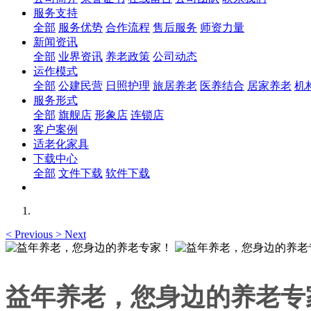
服务支持
全部
服务优势
合作流程
售后服务
师资力量
新闻资讯
全部
业界资讯
养老政策
公司动态
运作模式
全部
公建民营
日照护理
旅居养老
医养结合
居家养老
机
服务形式
全部
旗舰店
形象店
连锁店
客户案例
适老化家具
下载中心
全部
文件下载
软件下载
<
Previous
>
Next
益年养老，您身边的养老专