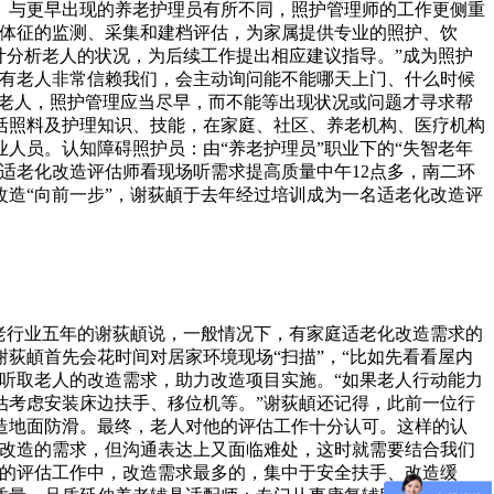
间。与更早出现的养老护理员有所不同，照护管理师的工作更侧重
命体征的监测、采集和建档评估，为家属提供专业的照护、饮
计分析老人的状况，为后续工作提出相应建议指导。”成为照护
“有老人非常信赖我们，会主动询问能不能哪天上门、什么时候
吁老人，照护管理应当尽早，而不能等出现状况或问题才寻求帮
活照料及护理知识、技能，在家庭、社区、养老机构、医疗机构
人员。认知障碍照护员：由“养老护理员”职业下的“失智老年
适老化改造评估师看现场听需求提高质量中午12点多，南二环
造“向前一步”，谢荻頔于去年经过培训成为一名适老化改造评
老行业五年的谢荻頔说，一般情况下，有家庭适老化改造需求的
荻頔首先会花时间对居家环境现场“扫描”，“比如先看看屋内
听取老人的改造需求，助力改造项目实施。“如果老人行动能力
估考虑安装床边扶手、移位机等。”谢荻頔还记得，此前一位行
造地面防滑。最终，老人对他的评估工作十分认可。这样的认
有改造的需求，但沟通表达上又面临难处，这时就需要结合我们
成的评估工作中，改造需求最多的，集中于安全扶手、改造缓