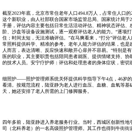
截至2023年底，北京市常住老年人口494.8万人，占常住
这个新职业，由人社部联合国家市场监管总局、国家统计局于2
手册，评估内容主要包括日常生活活动评估、精神状态评估、感
阶、沙盘等设备设施测试，逐一观察评估老人的能力。“逐项打
住；时间太短，无法准确评估。”在马爽看来，“打分”评估老
常照料提供科学、精准的参考。老年人能力评估的结果，也是
人而言，表达清晰、反应快速和敞开心扉并不容易。“特别是
医的职业，其主要职责包括陪同患者就医、提供情绪支持、协
的技术人员。安宁疗护师：评估和处理患者的身体症状，密切
细照护——照护管理师系统关怀提供科学指导下午4点，46岁
看清。按规范流程，陆亚静为老人进行血压、血糖、血氧等基
天，她还安排了老人所需的上门修脚服务。
四年多前，陆亚静进入养老服务行业。当时，西城区创新性地引
司（北科养老）的一名高级照护管理师。其工作也得到牛街街