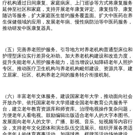
疗机构通过日间康复、家庭病床、上门巡诊等方式将康复服务
延伸至社区和家庭，支持开展老年康复评定、康复指导、康复
随访等服务，扩大家庭医生签约服务覆盖面。扩大中医药在养
生保健领域的应用，发展老年病、慢性病防治等中医药服务，
推动研发中医康复器具。
（五）完善养老照护服务。引导地方对养老机构普通型床位和
护理型床位实行差异化补助。加大养老机构建设和改造力度，
提升失能老年人照护服务能力，适当增设认知障碍老年人照护
专区。推动医疗卫生机构与养老机构毗邻建设、资源共享。建
立居家、社区、机构养老之间的服务转介衔接机制。
（六）丰富老年文体服务。建设国家老年大学，推动面向社会
开放办学。依托国家老年大学搭建全国老年教育公共服务平
台，建立老年教育资源库和师资库。治理电视操作复杂问题，
方便老年人看电视。鼓励编辑出版适合老年人的大字本图书。
发展面向老年人的文学、广播、影视、音乐、短视频等内容行
业，支持老年文化团体和演出队伍交流展示。组织开展各类适
合老年人的体育赛事活动。加强球类、棋牌等活动场地建设，