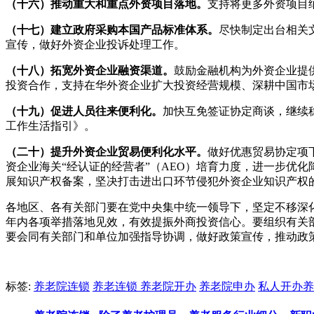
（十六）推动重大和重点外资项目落地。
支持将更多外资项目
（十七）建立政府采购本国产品标准体系。
尽快制定出台相关
宣传，做好外资企业投诉处理工作。
（十八）拓宽外资企业融资渠道。
鼓励金融机构为外资企业提
投资合作，支持在华外资企业扩大投资经营规模、深耕中国市
（十九）促进人员往来便利化。
加快互免签证协定商谈，继续
工作生活指引》。
（二十）提升外资企业贸易便利化水平。
做好优惠贸易协定项
资企业海关“经认证的经营者”（
AEO
）培育力度，进一步优化
展知识产权备案，坚决打击进出口环节侵犯外资企业知识产权
各地区、各有关部门要在党中央集中统一领导下，坚定不移深化
年内各项举措落地见效，有效提振外商投资信心。要组织有关
要会同有关部门和单位加强指导协调，做好政策宣传，推动政
标签:
养老院连锁
养老连锁
养老院开办
养老院申办
私人开办养