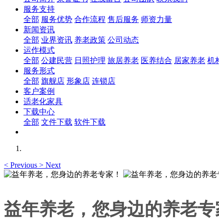
服务支持
全部
服务优势
合作流程
售后服务
师资力量
新闻资讯
全部
业界资讯
养老政策
公司动态
运作模式
全部
公建民营
日照护理
旅居养老
医养结合
居家养老
机
服务形式
全部
旗舰店
形象店
连锁店
客户案例
适老化家具
下载中心
全部
文件下载
软件下载
<
Previous
>
Next
益年养老，您身边的养老专