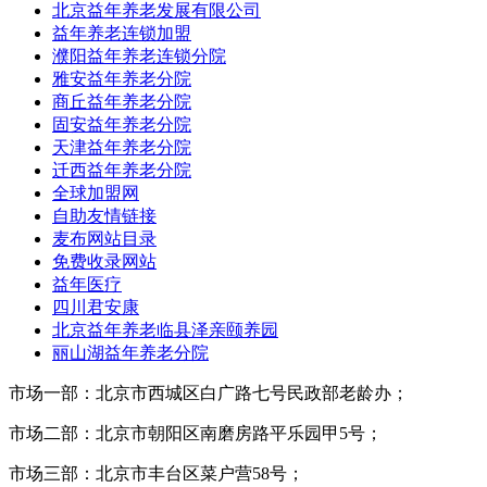
北京益年养老发展有限公司
益年养老连锁加盟
濮阳益年养老连锁分院
雅安益年养老分院
商丘益年养老分院
固安益年养老分院
天津益年养老分院
迁西益年养老分院
全球加盟网
自助友情链接
麦布网站目录
免费收录网站
益年医疗
四川君安康
北京益年养老临县泽亲颐养园
丽山湖益年养老分院
市场一部：北京市西城区白广路七号民政部老龄办；
市场二部：北京市朝阳区南磨房路平乐园甲5号；
市场三部：北京市丰台区菜户营58号；