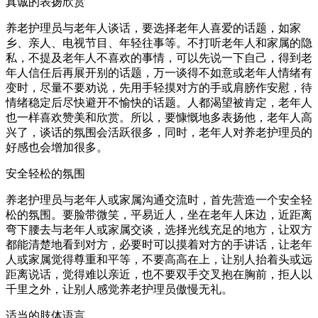
真诚的表扬欣赏
养老护理员与老年人谈话，要选择老年人喜爱的话题，如家
乡、亲人、电视节目、年轻往事等。不打听老年人和家属的隐
私，不提及老年人不喜欢的事情，可以先说一下自己，得到老
年人信任后再展开别的话题，万一谈得不如意或老年人情绪有
变时，尽量不要劝说，先用手轻摸对方的手或肩膀作安慰，待
情绪稳定后尽快避开不愉快的话题。人都渴望被肯定，老年人
也一样喜欢赞美和欣赏。所以，要慷慨地多表扬他，老年人高
兴了，谈话的氛围会活跃很多，同时，老年人对养老护理员的
好感也会增加很多。
安全轻松的氛围
养老护理员与老年人或家属沟通交流时，首先营造一个安全轻
松的氛围。要脸带微笑，平易近人，坐在老年人床边，近距离
弯下腰去与老年人或家属交谈，选择光线充足的地方，让双方
都能清楚地看到对方，必要时可以摸着对方的手讲话，让老年
人或家属觉得尊重和平等，不要高高在上，让别人抬着头或远
距离说话，觉得难以亲近，也不要双手交叉抱在胸前，拒人以
千里之外，让别人感觉养老护理员傲慢无礼。
适当的肢体语言