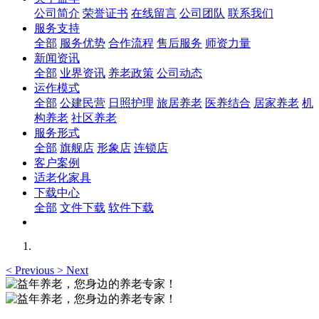
公司简介
荣誉证书
在线留言
公司团队
联系我们
服务支持
全部
服务优势
合作流程
售后服务
师资力量
新闻资讯
全部
业界资讯
养老政策
公司动态
运作模式
全部
公建民营
日照护理
旅居养老
医养结合
居家养老
机
构养老
社区养老
服务形式
全部
旗舰店
形象店
连锁店
客户案例
适老化家具
下载中心
全部
文件下载
软件下载
<
Previous
>
Next