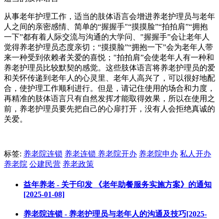
从事老年护理工作，适当的肢体语言会增进养老护理员与老年
人之间的亲密感情、简单的“握握手"“摸摸脸”“拍拍肩”“拥抱
一下”都有着人际交流与沟通的大学问、"握握手”会让老年人
觉得养老护理员态度亲切；“摸摸脸”“拥抱一下”会为老年人带
来一种受到依赖者关爱的喜悦；"拍拍肩”会使老年人有一种和
养老护理员比较默契的感觉。这些肢体语言将养老护理员的爱
和关怀传递到老年人的心灵里、老年人高兴了，可以很好地配
合，使护理工作顺利进行。但是，请记住使用的场合和力度，
再精准的肢体语言只有自然发挥才能取得效果，所以在使用之
前，养老护理员要先把自己的心扉打开，没有人会拒绝真诚的
关爱。
标签:
养老院连锁
养老连锁
养老院开办
养老院申办
私人开办
养老院
公建民营
养老政策
益年养老 - 关于印发 《老年助餐服务实施方案》的通知
[2025-01-08]
养老院连锁 - 养老护理员与老年人的沟通及技巧[2025-