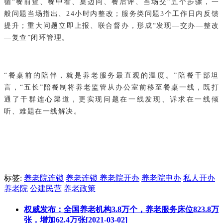
循“餐前查、餐中看、桌边问、餐后评、当场交”五个步骤，一
般问题当场指出、24小时内整改；服务类问题3个工作日内反馈
提升；重大问题立即上报、联合督办，形成“发现—交办—整改
—复查”闭环管理。
“餐桌前的陪伴，就是养老服务最直观的温度。”陪餐干部坦
言，“五长”陪餐制将养老监管从办公室前移至餐桌一线，既打
通了干群连心渠道，更实现问题在一线发现、诉求在一线倾
听、难题在一线解决。
标签:
养老院连锁
养老连锁
养老院开办
养老院申办
私人开办
养老院
公建民营
养老政策
权威发布：全国养老机构3.8万个，养老服务床位823.8万
张，增加62.4万张[2021-03-02]