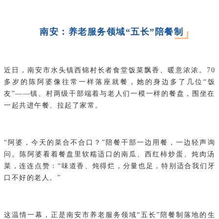
南安：养老服务领域“五长”陪餐制
近日，南安市水头镇西锦村长者食堂饭菜飘香、暖意浓浓。70
多岁的陈阿婆像往常一样落座就餐，她的身边多了几位“饭
友”——镇、村两级干部端着与老人们一模一样的餐盘，围坐在
一起共进午餐、拉起了家常。
“阿婆，今天的菜合不合口？”陪餐干部一边用餐，一边轻声询
问。陈阿婆看着餐盘里软糯适口的南瓜、西红柿炒蛋、炖肉汤
菜，连连点赞：“味道香、炖得烂，分量也足，特别适合我们牙
口不好的老人。”
这温情一幕，正是南安市养老服务领域“五长”陪餐制落地的生