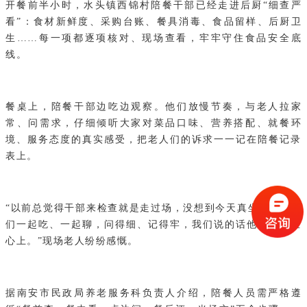
开餐前半小时，水头镇西锦村陪餐干部已经走进后厨“细查严
看”：食材新鲜度、采购台账、餐具消毒、食品留样、后厨卫
生……每一项都逐项核对、现场查看，牢牢守住食品安全底
线。
餐桌上，陪餐干部边吃边观察。他们放慢节奏，与老人拉家
常、问需求，仔细倾听大家对菜品口味、营养搭配、就餐环
境、服务态度的真实感受，把老人们的诉求一一记在陪餐记录
表上。
“以前总觉得干部来检查就是走过场，没想到今天真坐下来和我
们一起吃、一起聊，问得细、记得牢，我们说的话他们都放在
心上。”现场老人纷纷感慨。
据南安市民政局养老服务科负责人介绍，陪餐人员需严格遵