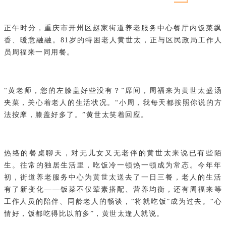
正午时分，重庆市开州区赵家街道养老服务中心餐厅内饭菜飘
香、暖意融融。81岁的特困老人黄世太，正与区民政局工作人
员周福来一同用餐。
“黄老师，您的左膝盖好些没有？”席间，周福来为黄世太盛汤
夹菜，关心着老人的生活状况。“小周，我每天都按照你说的方
法按摩，膝盖好多了。”黄世太笑着回应。
热络的餐桌聊天，对无儿女又无老伴的黄世太来说已有些陌
生。往常的独居生活里，吃饭冷一顿热一顿成为常态。今年年
初，街道养老服务中心为黄世太送去了一日三餐，老人的生活
有了新变化——饭菜不仅荤素搭配、营养均衡，还有周福来等
工作人员的陪伴、同龄老人的畅谈，“将就吃饭”成为过去。“心
情好，饭都吃得比以前多”，黄世太逢人就说。