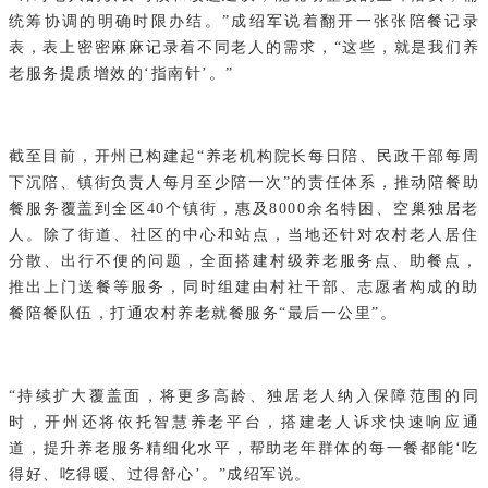
统筹协调的明确时限办结。”成绍军说着翻开一张张陪餐记录
表，表上密密麻麻记录着不同老人的需求，“这些，就是我们养
老服务提质增效的‘指南针’。”
截至目前，开州已构建起“养老机构院长每日陪、民政干部每周
下沉陪、镇街负责人每月至少陪一次”的责任体系，推动陪餐助
餐服务覆盖到全区40个镇街，惠及8000余名特困、空巢独居老
人。除了街道、社区的中心和站点，当地还针对农村老人居住
分散、出行不便的问题，全面搭建村级养老服务点、助餐点，
推出上门送餐等服务，同时组建由村社干部、志愿者构成的助
餐陪餐队伍，打通农村养老就餐服务“最后一公里”。
“持续扩大覆盖面，将更多高龄、独居老人纳入保障范围的同
时，开州还将依托智慧养老平台，搭建老人诉求快速响应通
道，提升养老服务精细化水平，帮助老年群体的每一餐都能‘吃
得好、吃得暖、过得舒心’。”成绍军说。