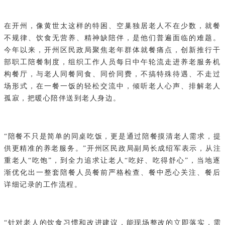
在开州，像黄世太这样的特困、空巢独居老人不在少数，就餐
不规律、饮食无营养、精神缺陪伴，是他们普遍面临的难题。
今年以来，开州区民政局聚焦老年群体就餐痛点，创新推行干
部职工陪餐制度，组织工作人员每日中午轮流走进养老服务机
构餐厅，与老人同餐同食、同价同费，不搞特殊待遇、不走过
场形式，在一餐一饭的轻松交流中，倾听老人心声、排解老人
孤寂，把暖心陪伴送到老人身边。
“陪餐不只是简单的同桌吃饭，更是通过陪餐摸清老人需求，提
供更精准的养老服务。”开州区民政局副局长成绍军表示，从注
重老人“吃饱”，到全力追求让老人“吃好、吃得舒心”，当地逐
渐优化出一整套陪餐人员餐前严格检查、餐中悉心关注、餐后
详细记录的工作流程。
“针对老人的饮食习惯和改进建议，能现场整改的立即落实，需