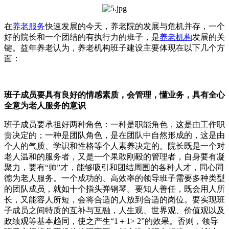
在
养老服务
快速发展的今天，养老院的发展与危机并存，一个
好的院长和一个团结的有执行力的班子，是
养老机构
发展的关
键。益年养老认为，养老机构班子建设主要体现在以下几个方
面：
班子成员要具有良好的情感素质，会管理，懂业务，具有全心
全意为老人服务的意识
班子成员要承担好两种角色：一种是职能角色，这是由工作职
责决定的；一种是团队角色，是在团队中自然形成的，这是由
个人的气质、学识和性格等个人素养决定的。院长既是一个对
老人温和的服务者，又是一个果敢刚毅的管理者，自身要有凝
聚力，要有“帅”才，能够吸引和团结周围的各种人才，同心同
德为老人服务。一个成功的、高效率的领导班子需要多种类型
的团队成员，就如十个指头弹钢琴。要知人善任，既会用人所
长，又能容人所短，会将合适的人放到合适的岗位。要实现班
子成员之间特质的互补与互融，人生观、世界观、价值观以及
政绩观等基本趋同，使之产生“1＋1> 2”的效果。否则，领导