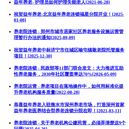
益年养老- 护理员如何护理失能老人[2021-06-28]
祝贺益年养老-北京益年养老连锁福星分院开业！[2025-
01-08]
养老院连锁 - 郑州市城市居家社区养老服务设施运营管
理暂行办法的通知[2025-09-09]
祝贺益年养老中标济宁市任城区喻屯镇敬老院托管服务
项目！[2025-12-30]
养老院连锁 - 民政部等11部门联合发文：大力推进互助
性养老服务，2030年社区覆盖率达70%[2026-05-09]
养老院运营 - 养老项目在落地操作中，如何用标准化提
升养老机构服务质量[2022-08-28]
恭喜益年养老入驻衡水市深州养老市场，打造深州首家
益年养老医养结合型养老连锁分院在即！[2021-03-11]
养老院连锁 - 关于养老机构公建民营，必须弄清楚这9个
问题[2025-04-26]