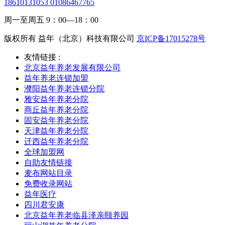
18610131053 01086467765
周一至周五 9：00—18：00
版权所有 益年（北京）科技有限公司
京ICP备17015278号
友情链接 :
北京益年养老发展有限公司
益年养老连锁加盟
濮阳益年养老连锁分院
雅安益年养老分院
商丘益年养老分院
固安益年养老分院
天津益年养老分院
迁西益年养老分院
全球加盟网
自助友情链接
麦布网站目录
免费收录网站
益年医疗
四川君安康
北京益年养老临县泽亲颐养园