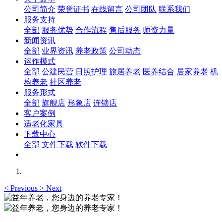
公司简介
荣誉证书
在线留言
公司团队
联系我们
服务支持
全部
服务优势
合作流程
售后服务
师资力量
新闻资讯
全部
业界资讯
养老政策
公司动态
运作模式
全部
公建民营
日照护理
旅居养老
医养结合
居家养老
机
构养老
社区养老
服务形式
全部
旗舰店
形象店
连锁店
客户案例
适老化家具
下载中心
全部
文件下载
软件下载
<
Previous
>
Next