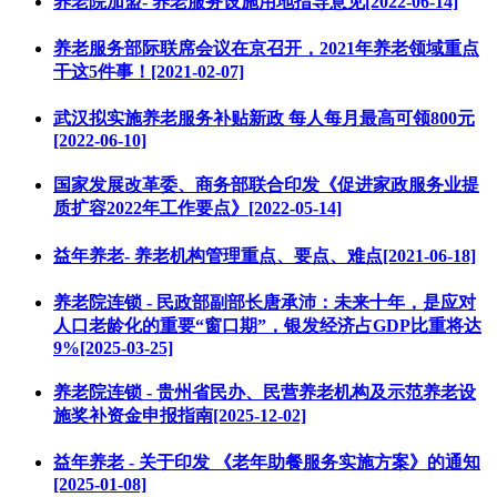
养老院加盟- 养老服务设施用地指导意见[2022-06-14]
养老服务部际联席会议在京召开，2021年养老领域重点
干这5件事！[2021-02-07]
武汉拟实施养老服务补贴新政 每人每月最高可领800元
[2022-06-10]
国家发展改革委、商务部联合印发《促进家政服务业提
质扩容2022年工作要点》[2022-05-14]
益年养老- 养老机构管理重点、要点、难点[2021-06-18]
养老院连锁 - 民政部副部长唐承沛：未来十年，是应对
人口老龄化的重要“窗口期”，银发经济占GDP比重将达
9%[2025-03-25]
养老院连锁 - 贵州省民办、民营养老机构及示范养老设
施奖补资金申报指南[2025-12-02]
益年养老 - 关于印发 《老年助餐服务实施方案》的通知
[2025-01-08]