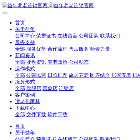
首页
关于益年
公司简介
荣誉证书
在线留言
公司团队
联系我们
服务支持
全部
服务优势
合作流程
售后服务
师资力量
新闻资讯
全部
业界资讯
养老政策
公司动态
运作模式
全部
公建民营
日照护理
旅居养老
医养结合
居家养老
机
服务形式
全部
旗舰店
形象店
连锁店
客户案例
适老化家具
下载中心
全部
文件下载
软件下载
首页
关于益年
公司简介
荣誉证书
在线留言
公司团队
联系我们