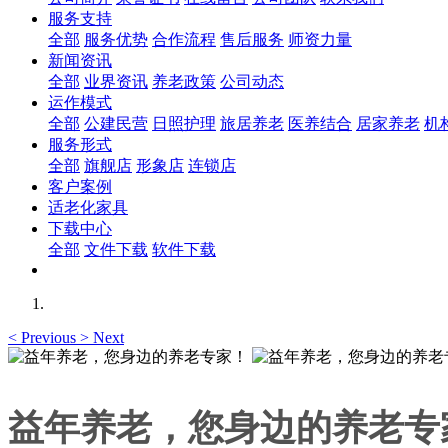
服务支持
全部
服务优势
合作流程
售后服务
师资力量
新闻资讯
全部
业界资讯
养老政策
公司动态
运作模式
全部
公建民营
日照护理
旅居养老
医养结合
居家养老
机
服务形式
全部
旗舰店
形象店
连锁店
客户案例
适老化家具
下载中心
全部
文件下载
软件下载
<
Previous
>
Next
益年养老，您身边的养老专