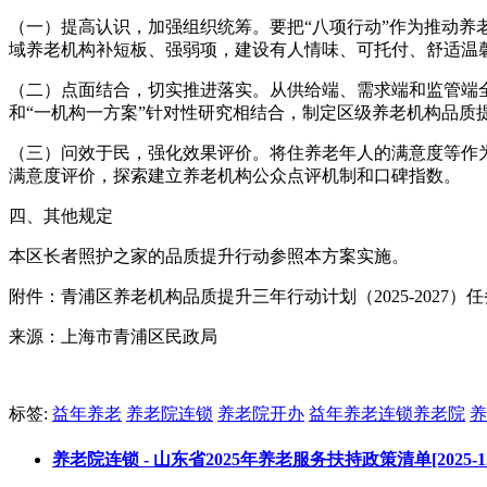
（一）提高认识，加强组织统筹。要把“八项行动”作为推动
域养老机构补短板、强弱项，建设有人情味、可托付、舒适温
（二）点面结合，切实推进落实。从供给端、需求端和监管端
和“一机构一方案”针对性研究相结合，制定区级养老机构品质
（三）问效于民，强化效果评价。将住养老年人的满意度等作
满意度评价，探索建立养老机构公众点评机制和口碑指数。
四、其他规定
本区长者照护之家的品质提升行动参照本方案实施。
附件：青浦区养老机构品质提升三年行动计划（2025-2027）
来源：上海市青浦区民政局
标签:
益年养老
养老院连锁
养老院开办
益年养老连锁养老院
养
养老院连锁 - 山东省2025年养老服务扶持政策清单[2025-12-