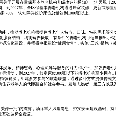
局关于开展存量保基本养老机构升级改造的通知》（沪民规〔202
。到2027年，全区保基本养老机构通过居室装修、更新或添
70% ，认知障碍照护床位总量达到1000张以上。
功能，推动养老机构根据住养老年人特点、口味、特殊需求等分
优化膳食结构，均衡营养摄取，有条件的养老机构可适当推出小
标准化建设，并积极申报建设“健康食堂”，实施“三减”措施（减
 体娱乐、精神慰藉、心理疏导等服务的能力和水平。加强养老机
活动，到2027年，核定床位300张以下的养老机构至少拥有1
、街镇资源，组建多方参与的敬老联盟，通过多种方式提供传统
构住养老年人的代际融合和社会参与。发展志愿者、第三方以及
 关停一批”的措施，消除重大风险隐患，夯实安全建设基础。
化基础达标全覆盖。