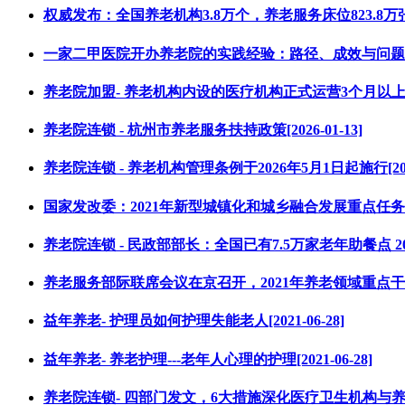
权威发布：全国养老机构3.8万个，养老服务床位823.8万张，增加6
一家二甲医院开办养老院的实践经验：路径、成效与问题[2020
养老院加盟- 养老机构内设的医疗机构正式运营3个月以上即可申
养老院连锁 - 杭州市养老服务扶持政策[2026-01-13]
养老院连锁 - 养老机构管理条例于2026年5月1日起施行[2026-
国家发改委：2021年新型城镇化和城乡融合发展重点任务，加快
养老院连锁 - 民政部部长：全国已有7.5万家老年助餐点 202
养老服务部际联席会议在京召开，2021年养老领域重点干这5件事
益年养老- 护理员如何护理失能老人[2021-06-28]
益年养老- 养老护理---老年人心理的护理[2021-06-28]
养老院连锁- 四部门发文，6大措施深化医疗卫生机构与养老机