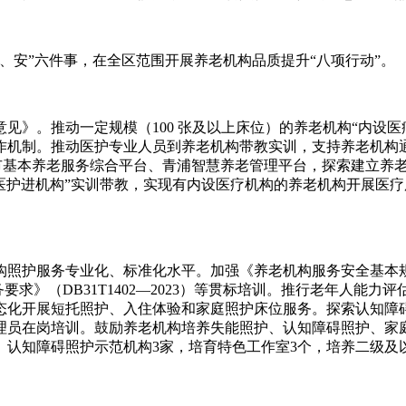
、安”六件事，在全区范围开展养老机构品质提升“八项行动”。
见》。推动一定规模（100 张及以上床位）的养老机构“内设
作机制。推动医护专业人员到养老机构带教实训，支持养老机构通
市基本养老服务综合平台、青浦智慧养老管理平台，探索建立养老机
医护进机构”实训带教，实现有内设医疗机构的养老机构开展医疗
护服务专业化、标准化水平。加强《养老机构服务安全基本规范 》
和服务要求》（DB31T1402—2023）等贯标培训。推行老年
态化开展短托照护、入住体验和家庭照护床位服务。探索认知障
理员在岗培训。鼓励养老机构培养失能照护、认知障碍照护、家
、认知障碍照护示范机构3家，培育特色工作室3个，培养二级及