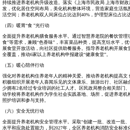
持续推进养老机构升级改造。落实《上海市民政局 上海市财政
发，优化居住空间布局，美化机构整体环境，营造家庭生活氛围
活空间；养老机构双人间床位占比达到40%，护理型床位占比达到
（四）暖胃“食 ”光行动
全面提升养老机构膳食服务水平。通过智慧养老院的餐饮管理
食”等需求，兼顾“色香味”，丰富菜品种类，提高烹饪水平，
展食堂开放活动，向社区提供助餐服务。指导养老机构开展食堂
全覆盖，推动6家以上养老机构申报建设“健康食堂”。
（五）暖心陪伴行动
强化对养老机构住养老年人的精神关爱。推动养老机构提高文
积极组织开展老年人喜闻乐见的文体康乐、旅游出行、社区融合等
少拥有2名经过专业培训的社工人才。区民政局整合相关部门
动学校将养老机构作为学生社会实践基地、场所，促进养老机
照护培训和参与支持。
（六）安全无忧行动
全面提升养老机构安全管理水平。采取“创建一批、改造一批、
水平和应急处置能力，到2027年，全区养老机构消防安全标准