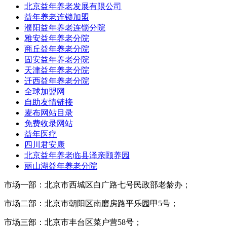
北京益年养老发展有限公司
益年养老连锁加盟
濮阳益年养老连锁分院
雅安益年养老分院
商丘益年养老分院
固安益年养老分院
天津益年养老分院
迁西益年养老分院
全球加盟网
自助友情链接
麦布网站目录
免费收录网站
益年医疗
四川君安康
北京益年养老临县泽亲颐养园
丽山湖益年养老分院
市场一部：北京市西城区白广路七号民政部老龄办；
市场二部：北京市朝阳区南磨房路平乐园甲5号；
市场三部：北京市丰台区菜户营58号；