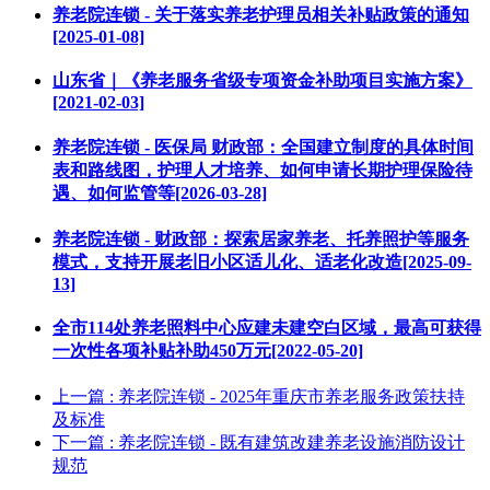
养老院连锁 - 关于落实养老护理员相关补贴政策的通知
[2025-01-08]
山东省｜《养老服务省级专项资金补助项目实施方案》
[2021-02-03]
养老院连锁 - 医保局 财政部：全国建立制度的具体时间
表和路线图，护理人才培养、如何申请长期护理保险待
遇、如何监管等[2026-03-28]
养老院连锁 - 财政部：探索居家养老、托养照护等服务
模式，支持开展老旧小区适儿化、适老化改造[2025-09-
13]
全市114处养老照料中心应建未建空白区域，最高可获得
一次性各项补贴补助450万元[2022-05-20]
上一篇
: 养老院连锁 - 2025年重庆市养老服务政策扶持
及标准
下一篇
: 养老院连锁 - 既有建筑改建养老设施消防设计
规范