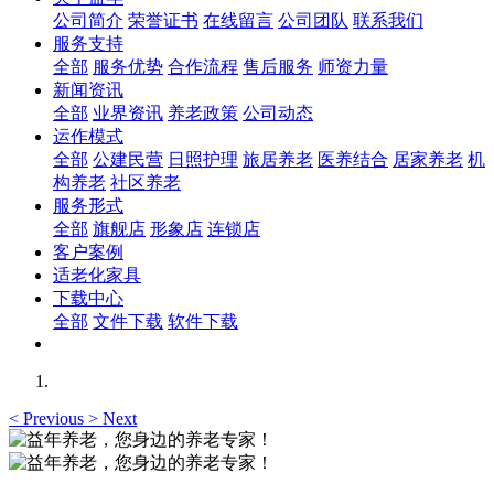
公司简介
荣誉证书
在线留言
公司团队
联系我们
服务支持
全部
服务优势
合作流程
售后服务
师资力量
新闻资讯
全部
业界资讯
养老政策
公司动态
运作模式
全部
公建民营
日照护理
旅居养老
医养结合
居家养老
机
构养老
社区养老
服务形式
全部
旗舰店
形象店
连锁店
客户案例
适老化家具
下载中心
全部
文件下载
软件下载
<
Previous
>
Next