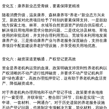
变化五：康养新业态受青睐，要素保障更精准
随着消费升级，温泉康养、森林康养等“养老+”新业态方兴未
艾。新政策对此类项目给予了特别的要素保障支持。一是鼓励
地方探索土地、林草、水域等自然资源资产的组合供应模式，
解决项目用地用林需求分散的问题。二是优化涉及林地、草地
使用的审批流程，并支持合理利用荒山、荒坡等未利用地发展
康养产业。三是推动康养产业与养老服务深度融合，支持在康
养项目中配套建设养老护理设施，并享受相关用地优惠。
变化六：融资渠道更畅通，产权登记更高效
资金是养老机构运营的血液。政策明确支持营利性养老机构以
产权清晰的不动产进行抵押融资，并要求不动产登记机构开
辟“绿色通道”，高效办理抵押登记，这有助于养老机构盘活资
产、降低融资成本。
对于养老机构办理用地和不动产登记手续，政策要求各地推
行“一窗受理、并联审批”，整合部门环节，目标是实现“一次
申请、一套材料、一网通办”。对于历史遗留的养老服务设施
不动产登记问题，也将制定专项解决方案，简化材料，容缺办