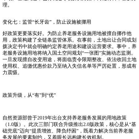
理。
变化七：监管“长牙齿”，防止设施被挪用
好政策更要落实好。为防止养老服务设施用地被擅自挪作他
用，政策构建了全链条监管体系。在事前，土地出让合同或划
拨决定书中就会明确约定养老用途和建设运营要求。事中，养
老服务设施用地将纳入国土空间规划“一张图”实施动态监测。
一旦发现擅自改变用途，将面临责令限期整改、依法收回土地
使用权、追缴优惠价款乃至纳入失信名单等严厉处置，形成有
力震慑。
政策升级，从“有”到“优”
自然资源部曾于2019年出台支持养老服务发展的用地政策
（1.0版）。此次三部门联合升级推出2.0版政策，核心是从“基
础兜底”迈向“提质增效、降负纾困”，既着力解决当前养老服
务发展的要素制约，又着眼长远构建长效机制。