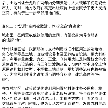
后，土地出让金允许在两年内分期缴清，大大缓解了初期资金
压力。同时，地方政府在确定出让底价上也被赋予了更大灵活
空间，有助于进一步降低用地门槛。
变化二：“沉睡”空间被激活，养老设施“身边化”
城市里一些闲置或低效使用的空间，有望变身为养老服务
的“新阵地”。
针对城镇区域，政策明确，支持利用老旧小区周边的边角地、
夹心地等零星土地，改造增设养老及医养结合设施。更大利好
是，利用存量商业、办公、工业、仓储用房以及闲置校舍等改
造建设养老设施的，有五年过渡期政策，期间可暂不改变土地
原用途和权利类型，不增收土地价款。规划调整流程也将被简
化，为非营利性养老设施适当调整容积率、建筑高度等“松
绑”。
在农村地区，政策鼓励优先利用闲置的村集体办公用房、校
舍、厂房等集体建设用地建设养老服务设施。符合条件的集体
经营性建设用地，可以通过出让、出租等方式用于养老项目，
这既避免了占用耕地，也为盘活农村闲置资产、发展农村养老