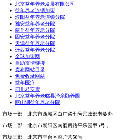
北京益年养老发展有限公司
益年养老连锁加盟
濮阳益年养老连锁分院
雅安益年养老分院
商丘益年养老分院
固安益年养老分院
天津益年养老分院
迁西益年养老分院
全球加盟网
自助友情链接
麦布网站目录
免费收录网站
益年医疗
四川君安康
北京益年养老临县泽亲颐养园
丽山湖益年养老分院
市场一部：北京市西城区白广路七号民政部老龄办；
市场二部：北京市朝阳区南磨房路平乐园甲5号；
市场三部：北京市丰台区菜户营58号；