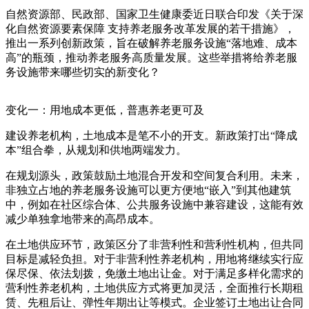
自然资源部、民政部、国家卫生健康委近日联合印发《关于深
化自然资源要素保障 支持养老服务改革发展的若干措施》，
推出一系列创新政策，旨在破解养老服务设施“落地难、成本
高”的瓶颈，推动养老服务高质量发展。这些举措将给养老服
务设施带来哪些切实的新变化？
变化一：用地成本更低，普惠养老更可及
建设养老机构，土地成本是笔不小的开支。新政策打出“降成
本”组合拳，从规划和供地两端发力。
在规划源头，政策鼓励土地混合开发和空间复合利用。未来，
非独立占地的养老服务设施可以更方便地“嵌入”到其他建筑
中，例如在社区综合体、公共服务设施中兼容建设，这能有效
减少单独拿地带来的高昂成本。
在土地供应环节，政策区分了非营利性和营利性机构，但共同
目标是减轻负担。对于非营利性养老机构，用地将继续实行应
保尽保、依法划拨，免缴土地出让金。对于满足多样化需求的
营利性养老机构，土地供应方式将更加灵活，全面推行长期租
赁、先租后让、弹性年期出让等模式。企业签订土地出让合同