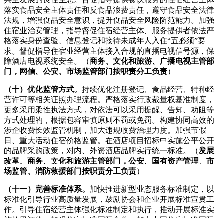
落实食品安全主体责任和反食品浪费责任，遵守食品安全法律
法规，增强食品安全意识，提升食品安全风险防范能力。加强
住宿业治安管理，指导督促住宿经营主体、服务提供者依法严
格落实身份查验、信息登记和接待未成年人入住“五必须”要
求。督促指导住宿业经营主体接入合规的直播电视信号源，保
障酒店电视系统安全。（
商务、文化和旅游、广播电视主管部
门，网信、公安、市场监管部门按职责分工负责
）
（十）优化监管方式。
持续优化注册登记、食品经营、特种经
营许可等相关证照办理流程。严格落实行政裁量权基准制度，
更多采用柔性执法方式，对依法可以采用提醒、告知、劝阻等
方式处理的，根据包容审慎原则不罚或免罚。构建协同高效的
涉企收费长效监管机制，加大违规收费治理力度。加强节假
日、重大活动住宿价格监管。在酒店项目招标中实施公平公开
的品牌采购政策，对内、外资酒店品牌实行统一标准。（
发展
改革、商务、文化和旅游主管部门，公安、国有资产管理、市
场监管、消防救援部门按职责分工负责
）
（十一）完善标准体系。
加快推进新型业态服务标准制定，以
标准化引导行业高质量发展，鼓励协会和企业开展标准宣贯工
作。引导住宿经营主体强化标准制定和执行，推动开展标准实