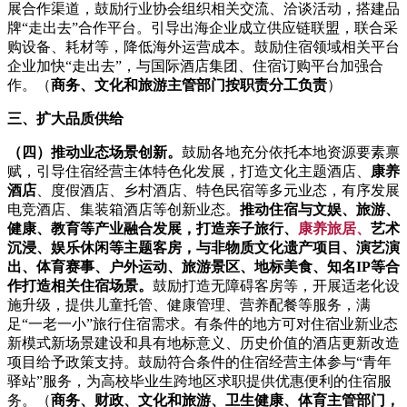
展合作渠道，鼓励行业协会组织相关交流、洽谈活动，搭建品
牌“走出去”合作平台。引导出海企业成立供应链联盟，联合采
购设备、耗材等，降低海外运营成本。鼓励住宿领域相关平台
企业加快“走出去”，与国际酒店集团、住宿订购平台加强合
作。（
商务、文化和旅游主管部门按职责分工负责
）
三、扩大品质供给
（四）推动业态场景创新。
鼓励各地充分依托本地资源要素禀
赋，引导住宿经营主体特色化发展，打造文化主题酒店、
康养
酒店
、度假酒店、乡村酒店、特色民宿等多元业态，有序发展
电竞酒店、集装箱酒店等创新业态。
推动住宿与文娱、旅游、
健康、教育等产业融合发展，打造亲子旅行、
康养旅居、
艺术
沉浸、娱乐休闲等主题客房，与非物质文化遗产项目、演艺演
出、体育赛事、户外运动、旅游景区、地标美食、知名IP等合
作打造相关住宿场景。
鼓励打造无障碍客房等，开展适老化设
施升级，提供儿童托管、健康管理、营养配餐等服务，满
足“一老一小”旅行住宿需求。有条件的地方可对住宿业新业态
新模式新场景建设和具有地标意义、历史价值的酒店更新改造
项目给予政策支持。鼓励符合条件的住宿经营主体参与“青年
驿站”服务，为高校毕业生跨地区求职提供优惠便利的住宿服
务。（
商务、财政、文化和旅游、卫生健康、体育主管部门，