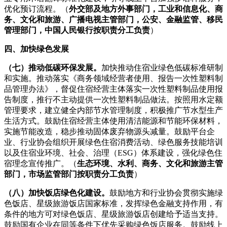
优化预订流程。（
外交部及地方外事部门，工业和信息化、商
务、文化和旅游、广播电视主管部门，公安、金融监管、移民
管理部门，中国人民银行按职责分工负责
）
四、加快绿色发展
（七）推动低碳环保发展。
加快推动住宿业绿色低碳标准研制
和实施。推动落实《商务领域经营者使用、报告一次性塑料制
品管理办法》，督促住宿经营主体落实一次性塑料制品使用报
告制度，推行不主动提供一次性塑料制品做法。按照用水定额
管理要求，建立健全内部节水管理制度，积极推广节水型生产
生活方式。鼓励住宿经营主体使用清洁能源和节能环保材料，
实施节能改造，稳步推动固体废弃物源头减量。鼓励平台企
业、行业协会组织开展绿色住宿消费活动、绿色服务技能培训
以及住宿业环境、社会、治理（ESG）体系建设，强化绿色住
宿理念宣传推广。（
生态环境、水利、商务、文化和旅游主管
部门，市场监管部门按职责分工负责
）
（八）加快饭店绿色化建设。
鼓励地方和行业协会贯彻实施绿
色饭店、星级旅游饭店国家标准，发挥绿色金融支持作用，有
条件的地方可对绿色饭店、星级旅游饭店创建给予适当支持。
鼓励国有企业在同等条件下优先采购绿色饭店服务。鼓励线上