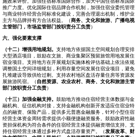
施效果评价。加强住宿标准国际合作，加大中国住宿标准国际
推广力度。优化国际住宿品牌合作机制，加强住宿业委托管理
与商业特许经营合同标准化建设，完善合理退出机制，维护业
主方与品牌持有方合法权益。（
商务、文化和旅游、广播电视
主管部门，市场监管部门按职责分工负责
）
六、强化要素支撑
（十二）增强用地规划。
支持地方依据国土空间规划合理安排
大型酒店项目，鼓励在文旅、商业集聚区预留旅馆用地发展住
宿业项目。支持地方在开展规划实施体检评估基础上依法依规
调整国土空间详细规划，利用存量空间发展住宿业项目，避免
扎堆建设导致供给过剩。支持农村地区盘活存量住房等资源发
展旅游民宿。（
自然资源、农业农村、商务、文化和旅游主管
部门按职责分工负责
）
（十三）加强金融支持。
鼓励地方推动住宿经营主体数据与金
融机构、征信机构对接，支持金融机构创新开发适应住宿业特
点的融资、保险产品，提供多元普惠金融服务，针对小型住宿
经营主体资金周转需求提供小额便捷融资服务。鼓励政府性融
资担保机构为符合条件的住宿经营主体提供融资增信支持。支
持住宿经营主体通过多种方式盘活存量资产。（
发展改革、财