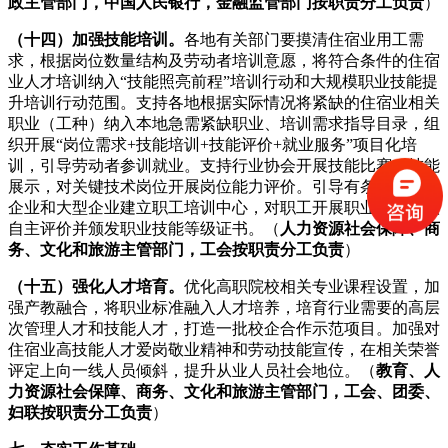
政主管部门，中国人民银行，金融监管部门按职责分工负责
）
（十四）加强技能培训。
各地有关部门要摸清住宿业用工需
求，根据岗位数量结构及劳动者培训意愿，将符合条件的住宿
业人才培训纳入“技能照亮前程”培训行动和大规模职业技能提
升培训行动范围。支持各地根据实际情况将紧缺的住宿业相关
职业（工种）纳入本地急需紧缺职业、培训需求指导目录，组
织开展“岗位需求+技能培训+技能评价+就业服务”项目化培
训，引导劳动者参训就业。支持行业协会开展技能比赛、技能
展示，对关键技术岗位开展岗位能力评价。引导有条件的连锁
企业和大型企业建立职工培训中心，对职工开展职业技能等级
自主评价并颁发职业技能等级证书。（
人力资源社会保障、商
务、文化和旅游主管部门，工会按职责分工负责
）
（十五）强化人才培育。
优化高职院校相关专业课程设置，加
强产教融合，将职业标准融入人才培养，培育行业需要的高层
次管理人才和技能人才，打造一批校企合作示范项目。加强对
住宿业高技能人才爱岗敬业精神和劳动技能宣传，在相关荣誉
评定上向一线人员倾斜，提升从业人员社会地位。（
教育、人
力资源社会保障、商务、文化和旅游主管部门，工会、团委、
妇联按职责分工负责
）