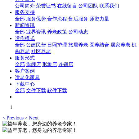
公司简介
荣誉证书
在线留言
公司团队
联系我们
服务支持
全部
服务优势
合作流程
售后服务
师资力量
新闻资讯
全部
业界资讯
养老政策
公司动态
运作模式
全部
公建民营
日照护理
旅居养老
医养结合
居家养老
机
构养老
社区养老
服务形式
全部
旗舰店
形象店
连锁店
客户案例
适老化家具
下载中心
全部
文件下载
软件下载
<
Previous
>
Next