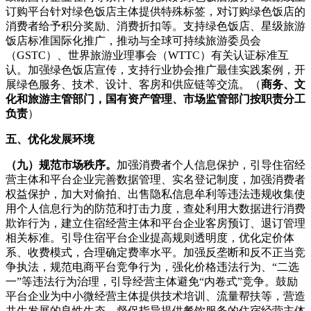
订购平台针对绿色饭店主体提供特殊标签，对订购绿色饭店的
消费者给予积分奖励、消费折扣等。支持绿色饭店、星级旅游
饭店标准国际化推广，推动与全球可持续旅游委员会
（GSTC）、世界旅游业理事会（WTTC）有关认证标准互
认。加强绿色饭店宣传，支持行业协会推广最佳实践案例，开
展绿色服务、技术、设计、客房和供应链等交流。（
商务、文
化和旅游主管部门，国有资产管理、市场监管部门按职责分工
负责
）
五、优化发展环境
（九）规范市场秩序。
加强消费者个人信息保护，引导住宿经
营主体和平台企业完善数据管理、实名登记制度，加强消费者
权益保护，加大对偷拍、出售隐私信息牟利等违法违规收集使
用个人信息行为的防范和打击力度，查处利用大数据进行消费
欺诈行为，建立住宿经营主体和平台企业客房预订、退订管理
相关标准。引导住宿平台企业提高规则透明度，优化定价体
系、收费模式，合理确定费率水平。加强反垄断和反不正当竞
争执法，规范电商平台竞争行为，强化价格违法行为、“二选
一”等违法行为治理，引导经营主体避免“内卷式”竞争。鼓励
平台企业为中小微经营主体提供技术培训、流量帮扶等，营造
共生发展的良性生态。督促指导提供餐饮服务的住宿经营主体