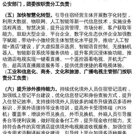
公安部门，团委按职责分工负责
）
（五）加快智慧化转型。
引导住宿经营主体开展数字化转型，
利用大数据、物联网、人工智能等新一代信息技术，实施业务
流程再造、智慧决策，提升运营管理、市场分析、客户获取等
能力。鼓励大型企业、平台企业、数字化生态伙伴企业加强数
字赋能，带动中小微经营主体智慧化水平提升。推动“人工智
能+酒店”建设，扩大虚拟显示选房、智能语音控制、无接触机
器人、智能影音系统等服务供给，提升客房沉浸体验功能。推
动酒店电视实现一键看直播、一个遥控器看电视、开机无广
告、超高清直播频道服务等，提供优质便捷的看电视体验。
（
工业和信息化、商务、文化和旅游、广播电视主管部门按职
责分工负责
）
（六）提升涉外接待能力。
持续优化境外人员住宿登记流程，
加强线上登记平台建设，优化信息登记和身份查验方式，提升
入住登记效率。支持接待境外人员较多的城市升级酒店多语种
标识，开展外语接待等业务培训，提高外卡受理终端（POS
机）覆盖率，增设外币兑换点、外币兑换机、外籍人员引导服
务台等便利设施，做好现金备付工作，提升现金收付能力。支
持符合条件的宾馆酒店提供境外电视频道收视服务。加强住宿
业专用术语翻译标准化建设，引导线上平台加强多语种服务，