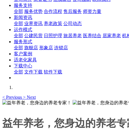
服务支持
全部
服务优势
合作流程
售后服务
师资力量
新闻资讯
全部
业界资讯
养老政策
公司动态
运作模式
全部
公建民营
日照护理
旅居养老
医养结合
居家养老
机
服务形式
全部
旗舰店
形象店
连锁店
客户案例
适老化家具
下载中心
全部
文件下载
软件下载
<
Previous
>
Next
益年养老，您身边的养老专