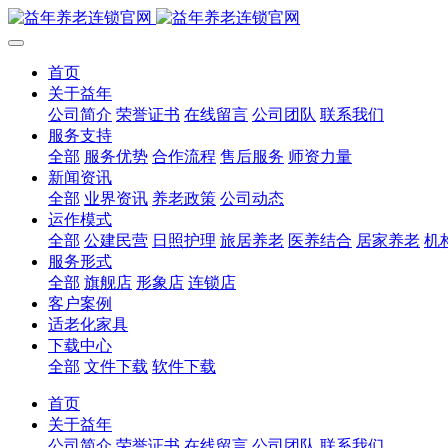
首页
关于益年
公司简介
荣誉证书
在线留言
公司团队
联系我们
服务支持
全部
服务优势
合作流程
售后服务
师资力量
新闻资讯
全部
业界资讯
养老政策
公司动态
运作模式
全部
公建民营
日照护理
旅居养老
医养结合
居家养老
机
服务形式
全部
旗舰店
形象店
连锁店
客户案例
适老化家具
下载中心
全部
文件下载
软件下载
首页
关于益年
公司简介
荣誉证书
在线留言
公司团队
联系我们