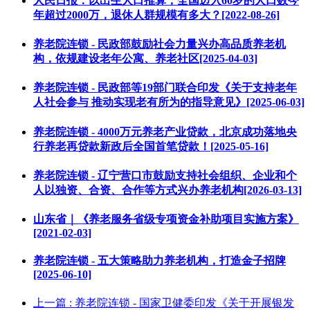
人民日报：以出生人口推算，全国迈入60岁的人口数今
年超过2000万，退休人群规模有多大？[2022-08-26]
养老院连锁 - 民政部鼓励社会力量兴办高品质养老机
构，依规建设老年公寓、养老社区[2025-04-03]
养老院连锁 - 民政部等19部门联合印发《关于支持老年
人社会参与 推动实现老有所为的指导意见》[2025-06-03]
养老院连锁 - 4000万元养老产业贷款，北京成功落地央
行养老再贷款新政后全国首笔贷款！[2025-05-16]
养老院连锁 - 辽宁营口市鼓励支持社会组织、企业和个
人以独资、合资、合作等方式兴办养老机构[2026-03-13]
山东省｜《养老服务省级专项资金补助项目实施方案》
[2021-02-03]
养老院连锁 - 五大策略助力养老机构，打造金子招牌
[2025-06-10]
上一篇
: 养老院连锁 - 国家卫健委印发《关于开展银发