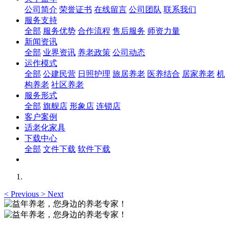
公司简介
荣誉证书
在线留言
公司团队
联系我们
服务支持
全部
服务优势
合作流程
售后服务
师资力量
新闻资讯
全部
业界资讯
养老政策
公司动态
运作模式
全部
公建民营
日照护理
旅居养老
医养结合
居家养老
机
构养老
社区养老
服务形式
全部
旗舰店
形象店
连锁店
客户案例
适老化家具
下载中心
全部
文件下载
软件下载
<
Previous
>
Next