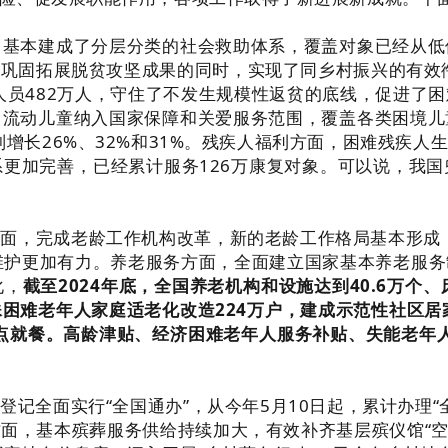
，基本建成了分层分类的社会救助体系，覆盖对象已经从低
固拓展脱贫攻坚成果的同时，实现了同乡村振兴的有效衔接
特困人员482万人，守住了不发生规模性返贫的底线，促进
、流动儿童纳入国家保障和关爱服务范围，覆盖各类困境儿
别增长26%、32%和31%。残疾人福利方面，困难残疾
更加完善，已经累计服务126万康复对象。可以说，我
面，完成老龄工作机构改革，新的老龄工作格局基本形成
益维护更加有力。养老服务方面，全面建立国家基本养老服
化，
截至2024年底，全国养老机构和设施达到40.6万个、床
殊困难老年人家庭适老化改造224万户，建成示范性社区居家
餐点就餐。高龄津贴、经济困难老年人服务补贴、失能老年
登记全面实行“全国通办”，从今年5月10日起，累计办理“
，基本殡葬服务供给持续加大，有效补齐基层殡仪馆“空白点