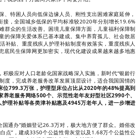
保、特困人员向低保边缘人员、刚性支出困难家庭延伸，
，全国城乡低保的平均标准较2020年分别增长19.6%
了困难群众的生活改善。困境儿童保障方面，儿童福利保障制
童的保障关爱体系已基本建成。集中养育孤儿、社会散居
人生活补贴、重度残疾人护理补贴制度有效落实，重度残疾人
国兜底民生保障网更加密实，现代化建设成果越来越多地惠
，积极应对人口老龄化国家战略深入实施，新时代“银龄行
务制度，完成养老服务改革发展顶层设计，适合我国国情的
位799.3万张，护理型床位占比从2020年的48%提高到
养老服务网络500个、示范性老年友好型社区2990个、
人护理补贴等各类津补贴惠及4945万老年人，进一步增进
全国通办”婚姻登记26.3万对，极大地方便了群众。婚俗改
”，建成3350个公益性骨灰堂以及1.68万个公益性公