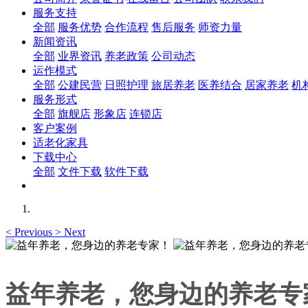
服务支持
全部
服务优势
合作流程
售后服务
师资力量
新闻资讯
全部
业界资讯
养老政策
公司动态
运作模式
全部
公建民营
日照护理
旅居养老
医养结合
居家养老
机
服务形式
全部
旗舰店
形象店
连锁店
客户案例
适老化家具
下载中心
全部
文件下载
软件下载
<
Previous
>
Next
益年养老，您身边的养老专