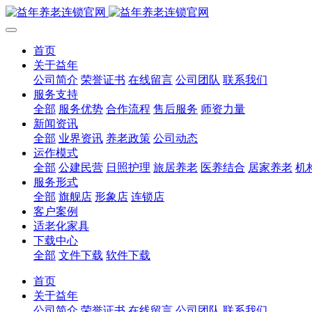
首页
关于益年
公司简介
荣誉证书
在线留言
公司团队
联系我们
服务支持
全部
服务优势
合作流程
售后服务
师资力量
新闻资讯
全部
业界资讯
养老政策
公司动态
运作模式
全部
公建民营
日照护理
旅居养老
医养结合
居家养老
机
服务形式
全部
旗舰店
形象店
连锁店
客户案例
适老化家具
下载中心
全部
文件下载
软件下载
首页
关于益年
公司简介
荣誉证书
在线留言
公司团队
联系我们