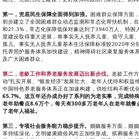
第一，兜底民生保障全面得到加强。
困难群众保障方面
初步建立了全国困难群众动态监测和常态化帮扶机制，在巩
和21.3%，常态化保障低保对象达到了3940万人、
度建设取得重大进展，将事实无人抚养儿童、留守儿童
孤儿、事实无人抚养儿童基本生活保障标准较2020年分
托养照护服务体系加快建设，精神障碍社区康复服务体系
及广大困难群众。
第二，老龄工作和养老服务发展迈出新步伐。
老龄工作方
动”扎实开展、“银发经济”发展壮大、老年人优待和权
中国特色养老服务体系正在加速构建，供给结构不断优
65.7%。这五年还办成办好了系列的为老实事，完成特
老年助餐点8.6万个，每天有300多万老年人在老年就
了老年人福祉。
第三，专项社会服务能力稳步提升。
婚姻服务方面，婚姻
革持续深化，文明健康婚俗风尚正加快形成。殡葬服务方面