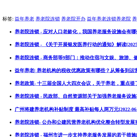
标签:
益年养老
养老院连锁
养老院开办
益年养老连锁养老院
养
养老院连锁 - 应对人口老龄化，我国养老服务设施会有哪些新变化
养老院连锁 - 《关于开展银发医养行动的通知》解读[2025-1
养老院连锁 - 商务部等9部门：推动住宿与文娱、旅游、健
益年养老| 养老机构的税收优惠政策有哪些？从筹备到运营全都在
养老政策- 十三届全国人大四次会议，关于养老，重点提了这十大
养老院连锁 - 民政部、自然资源部关于加强养老服务设施布局规
广州将建养老机构补贴制度 最高补贴每人两万元[2022-06-1
养老院连锁- 公办和公建民营养老机构优化整合转型发展实施方案[
养老院连锁 - 福州市进一步支持养老服务发展的若干措施[2025